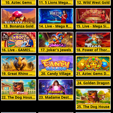
10. Aztec Gems
11. 5 Lions Megaways
12. Wild West Gold
13. Bonanza Gold
14. Live - Mega Roulette
15. Live - Mega Sic Bo
16. Live - GAMESHOWS
17. Joker's Jewels
18. Power of Thor Megaways
19. Great Rhino Megaways
20. Candy Village
21. Aztec Gems Deluxe
24. Golden Dragon
22. The Dog House Megaways
23. Madame Destiny Megaways
25. The Dog House