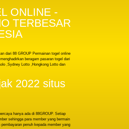
 ONLINE -
INO TERBESAR
ESIA
ian dari 88 GROUP Permainan togel online
 menghadirkan beragam pasaran togel dari
Paolo ,Sydney Lotto ,Hongkong Lotto dan
ak 2022 situs
erpercaya hanya ada di 88GROUP. Setiap
mber sehingga para member yang bermain
nan pembayaran penuh kepada member yang